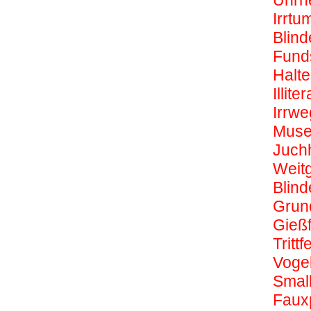
Uhrh
Irrtu
Blinde
Fund
Halteg
Illiter
Irrwe
Muse
Juch
Weitg
Blin
Grun
Gießf
Tritt
Voge
Small
Faux