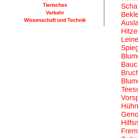
Schaf
Tierisches
Verkehr
Bekle
Wissenschaft und Technik
Ausl
Hitz
Leine
Spieg
Blum
Bauc
Bruc
Blum
Tees
Vors
Hühn
Geno
Hilfsm
Frem