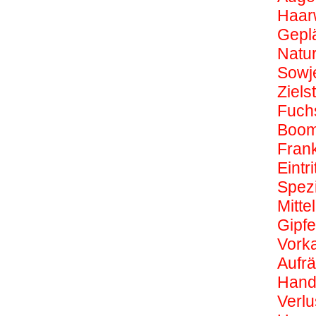
Haar
Geplä
Natu
Sowj
Ziels
Fuch
Boom
Fran
Eintri
Spezi
Mitt
Gipfe
Vork
Aufr
Hand
Verl