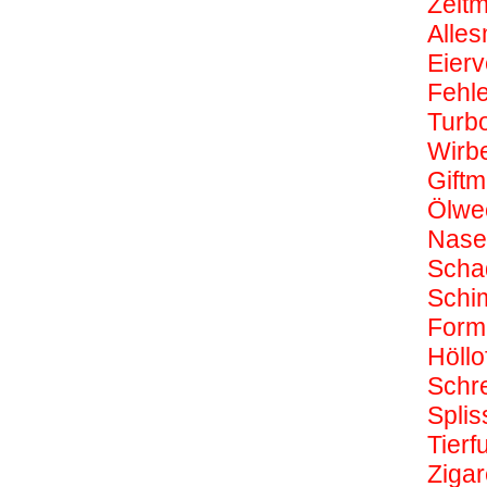
Zeit
Alles
Eierv
Fehl
Turbo
Wirbe
Giftm
Ölwe
Nas
Scha
Schi
Form
Höllo
Schr
Splis
Tierf
Zigar