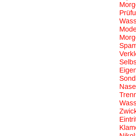
Morg
Prüf
Wass
Mode
Morg
Spa
Verkl
Selb
Eige
Sond
Nase
Tren
Wass
Zwic
Eintri
Klam
Nikol