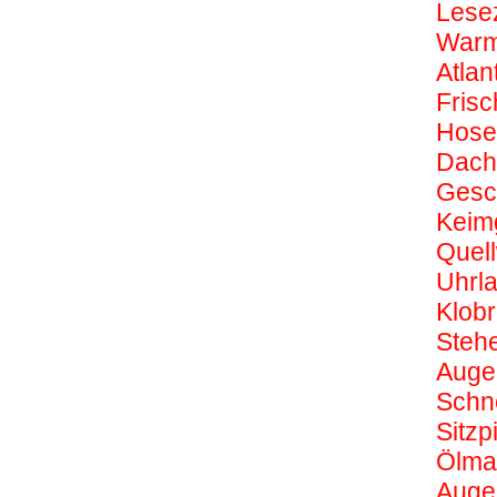
Lese
Warm
Atla
Frisc
Hose
Dach
Gesc
Keim
Quel
Uhrl
Klobri
Stehe
Auge
Schn
Sitzp
Ölma
Auge