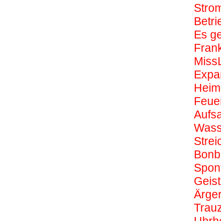
Stro
Betri
Es g
Frank
Miss
Expa
Heim
Feue
Aufsa
Wass
Strei
Bonb
Spon
Geist
Ärger
Trau