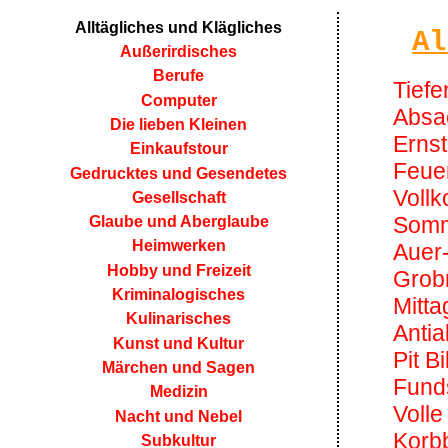
Alltägliches und Klägliches
Al
Außerirdisches
Berufe
Tiefe
Computer
Absa
Die lieben Kleinen
Ernst
Einkaufstour
Feue
Gedrucktes und Gesendetes
Vollk
Gesellschaft
Somm
Glaube und Aberglaube
Heimwerken
Auer
Hobby und Freizeit
Grobr
Kriminalogisches
Mitt
Kulinarisches
Antia
Kunst und Kultur
Pit Bil
Märchen und Sagen
Fund
Medizin
Volle
Nacht und Nebel
Korb
Subkultur