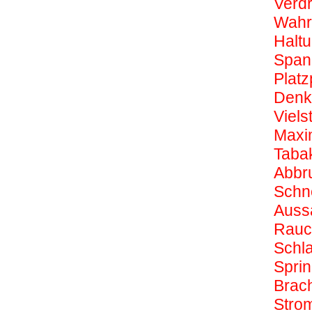
Verdr
Wahr
Halt
Span
Plat
Denkz
Viels
Maxim
Taba
Abbru
Schn
Aussa
Rauc
Schl
Sprin
Brac
Strom