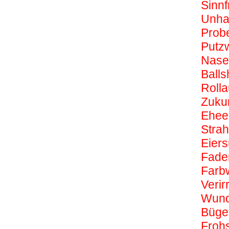
Sinnf
Unha
Prob
Putz
Nase 
Ballsh
Roll
Zukun
Ehee
Stra
Eier
Fade
Farb
Verir
Wund
Bügel
Frohs