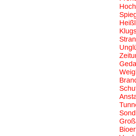
Hoch
Spie
Heißl
Klug
Stra
Ungl
Zeitu
Geda
Weig
Bran
Schu
Ansta
Tunne
Sond
Groß
Bioer