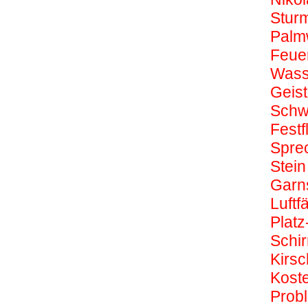
Stur
Palm
Feuer
Wass
Geis
Schw
Festf
Spre
Stein
Garn
Luftf
Platz
Schir
Kirsc
Koste
Prob