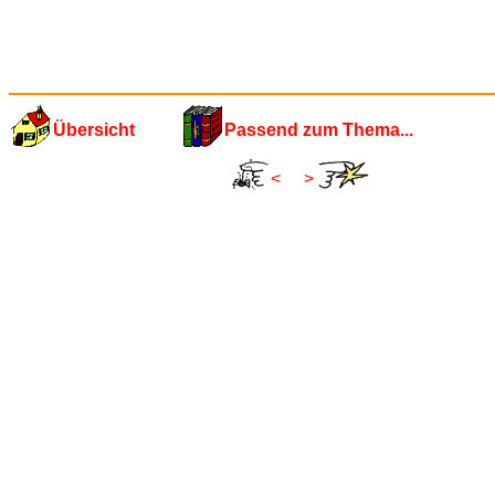
Übersicht
Passend zum Thema...
<
>