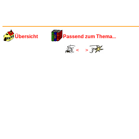
Übersicht
Passend zum Thema...
<
>