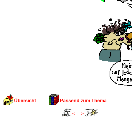
Übersicht
Passend zum Thema...
<
>