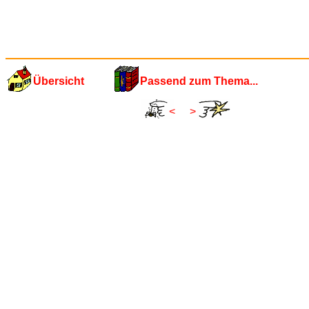
Übersicht
Passend zum Thema...
<
>