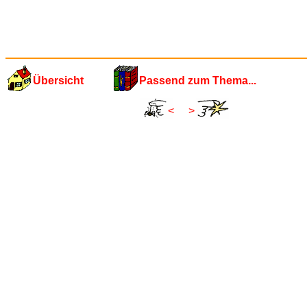
Übersicht
Passend zum Thema...
<
>