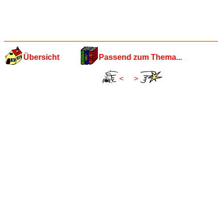
Übersicht
Passend zum Thema...
<
>