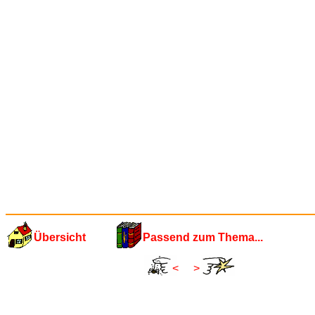
Übersicht
Passend zum Thema...
<
>