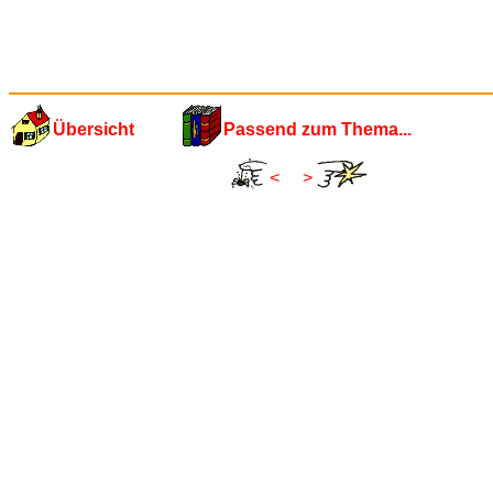
Übersicht
Passend zum Thema...
<
>