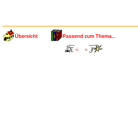
Übersicht
Passend zum Thema...
<
>