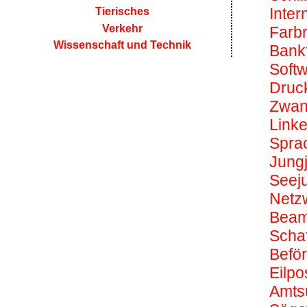
Inter
Tierisches
Verkehr
Farb
Wissenschaft und Technik
Bank
Softw
Druc
Zwan
Link
Spra
Jungj
Seej
Netz
Beam
Scha
Befö
Eilpo
Amts