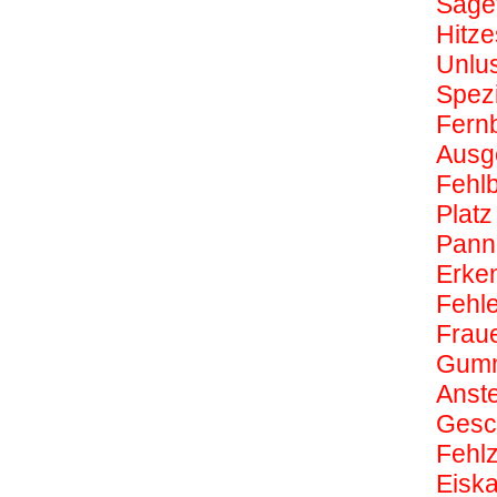
Säge
Hitze
Unlus
Spezi
Fern
Ausg
Fehl
Platz
Pann
Erke
Fehle
Frau
Gumm
Anste
Gesc
Fehl
Eiska