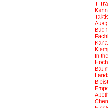
T-Tr
Kenn
Takti
Ausg
Buchh
Fachk
Kanal
Klem
In th
Hoch
Baum
Lands
Bleis
Empo
Apot
Chem
Einst