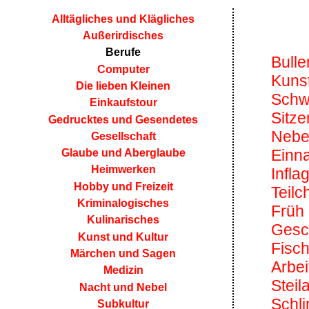
Alltägliches und Klägliches
Außerirdisches
Berufe
Bulle
Computer
Kuns
Die lieben Kleinen
Schw
Einkaufstour
Sitze
Gedrucktes und Gesendetes
Neben
Gesellschaft
Einn
Glaube und Aberglaube
Heimwerken
Inflag
Hobby und Freizeit
Teilc
Kriminalogisches
Früh 
Kulinarisches
Gesc
Kunst und Kultur
Fisch
Märchen und Sagen
Arbei
Medizin
Steil
Nacht und Nebel
Schl
Subkultur