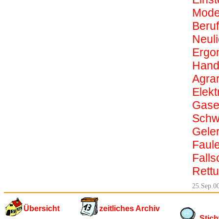
Mode
Beruf
Neuli
Ergon
Hand
Agra
Elekt
Gase
Schw
Geler
Faule
Fall
Rett
25.Sep.0
Übersicht
zeitliches Archiv
Stich