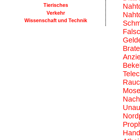
Naht
Tierisches
Verkehr
Nahto
Wissenschaft und Technik
Schm
Fals
Geld
Brate
Anzi
Beke
Tele
Rauc
Mose
Nach
Unau
Nord
Prop
Handl