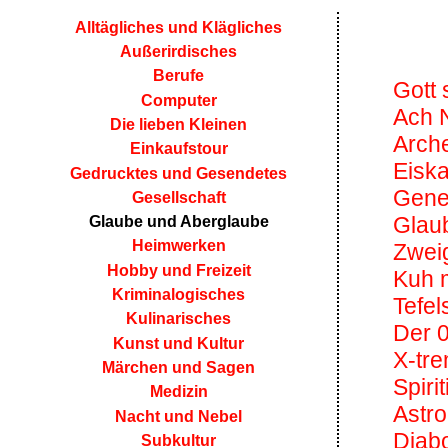
Alltägliches und Klägliches
Außerirdisches
Berufe
Gott 
Computer
Ach 
Die lieben Kleinen
Arch
Einkaufstour
Eisk
Gedrucktes und Gesendetes
Gene
Gesellschaft
Glau
Glaube und Aberglaube
Heimwerken
Zweig
Hobby und Freizeit
Kuh 
Kriminalogisches
Tefel
Kulinarisches
Der 0
Kunst und Kultur
X-tr
Märchen und Sagen
Spiri
Medizin
Astro
Nacht und Nebel
Diabo
Subkultur