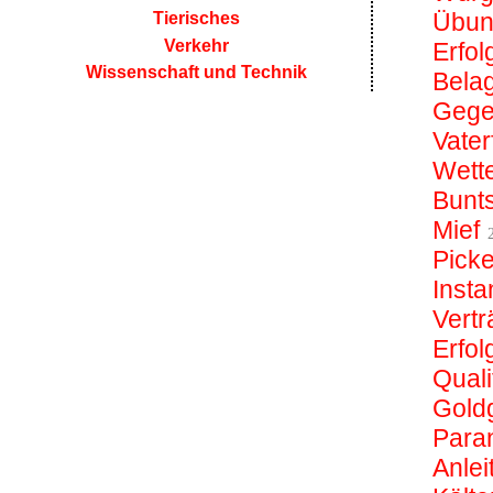
Übun
Tierisches
Verkehr
Erfol
Wissenschaft und Technik
Bela
Gege
Vater
Wette
Bunt
Mief
Pick
Insta
Vertr
Erfo
Quali
Gold
Para
Anlei