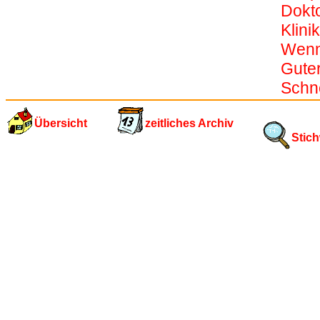
Dokto
Klini
Wenn
Gute
Schn
Übersicht
zeitliches Archiv
Stich