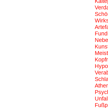
Kält
Verd
Schön
Wirks
Artefa
Fund
Nebe
Kunst
Meist
Kopf
Hypo
Vera
Schla
Athe
Psych
Unfal
Fußpi