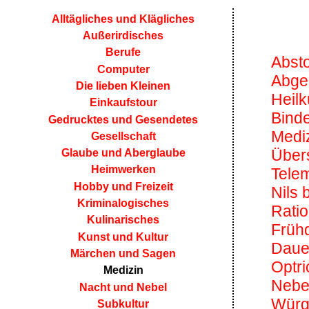
Alltägliches und Klägliches
Außerirdisches
Berufe
Abst
Computer
Abge
Die lieben Kleinen
Heilk
Einkaufstour
Bind
Gedrucktes und Gesendetes
Medi
Gesellschaft
Über
Glaube und Aberglaube
Heimwerken
Telem
Hobby und Freizeit
Nils 
Kriminalogisches
Ratio
Kulinarisches
Früh
Kunst und Kultur
Daue
Märchen und Sagen
Optri
Medizin
Nebe
Nacht und Nebel
Würgs
Subkultur