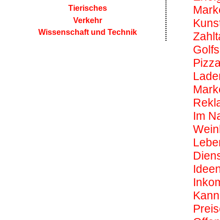
Mark
Tierisches
Verkehr
Kuns
Wissenschaft und Technik
Zahlt
Golfs
Pizza
Lade
Mark
Rekl
Im Na
Wein
Lebe
Diens
Idee
Inko
Kann
Prei