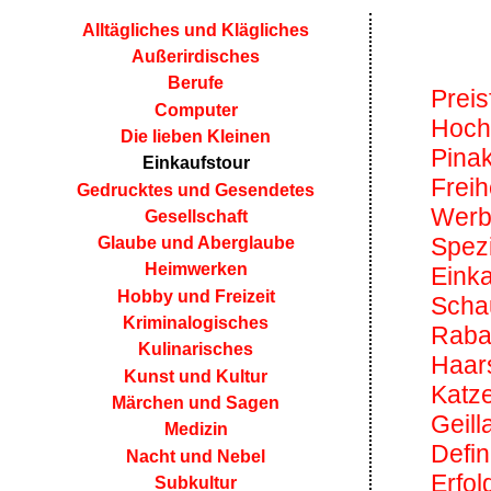
Alltägliches und Klägliches
Außerirdisches
Berufe
Preis
Computer
Hoch
Die lieben Kleinen
Pina
Einkaufstour
Freih
Gedrucktes und Gesendetes
Werb
Gesellschaft
Spezi
Glaube und Aberglaube
Heimwerken
Einka
Hobby und Freizeit
Scha
Kriminalogisches
Rabat
Kulinarisches
Haar
Kunst und Kultur
Katze
Märchen und Sagen
Geill
Medizin
Defin
Nacht und Nebel
Erfol
Subkultur