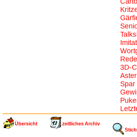
Carto
Kritze
Gärfi
Seni
Talk
Imitat
Wort
Rede
3D-C
Aster
Spar
Gewi
Puk
Letz
Übersicht
zeitliches Archiv
Stich