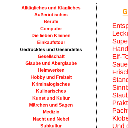
Alltägliches und Klägliches
G
Außerirdisches
Berufe
Ents
Computer
Leck
Die lieben Kleinen
Supe
Einkaufstour
Hand
Gedrucktes und Gesendetes
Elf-T
Gesellschaft
Sauer
Glaube und Aberglaube
Heimwerken
Frisc
Hobby und Freizeit
Stan
Kriminalogisches
Sinnb
Kulinarisches
Stau
Kunst und Kultur
Prakt
Märchen und Sagen
Pach
Medizin
Klobe
Nacht und Nebel
Und d
Subkultur