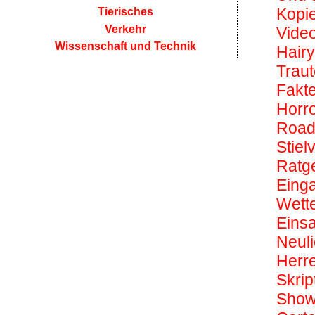
Kopi
Tierisches
Verkehr
Vide
Wissenschaft und Technik
Hairy
Trau
Fakte
Horro
Road
Stielv
Ratg
Einga
Wette
Einsa
Neuli
Herr
Skrip
Show