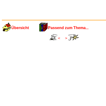
Übersicht
Passend zum Thema...
<
>