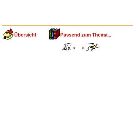
Übersicht
Passend zum Thema...
<
>