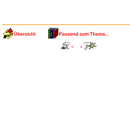
Übersicht
Passend zum Thema...
<
>