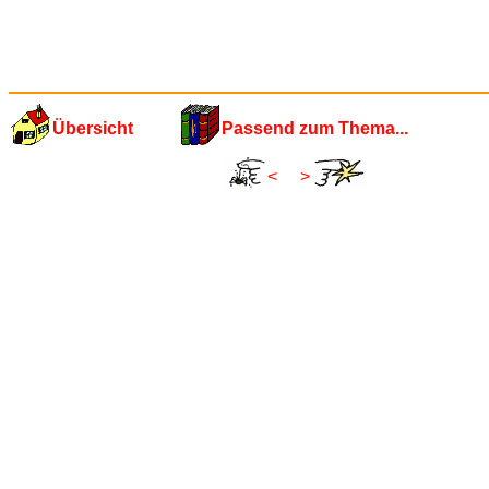
Übersicht
Passend zum Thema...
<
>