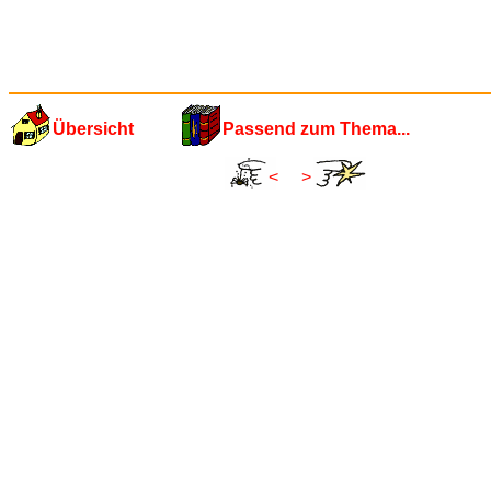
Übersicht
Passend zum Thema...
<
>