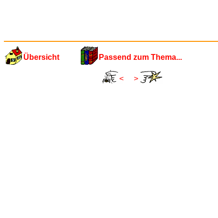
Übersicht
Passend zum Thema...
<
>