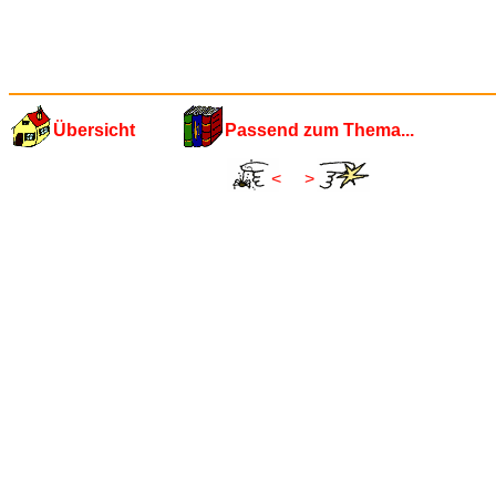
Übersicht
Passend zum Thema...
<
>