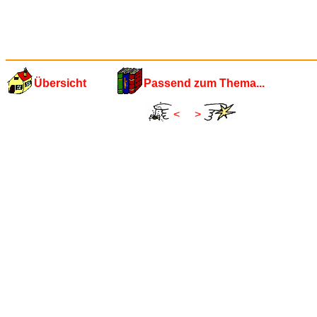
Übersicht
Passend zum Thema...
<
>