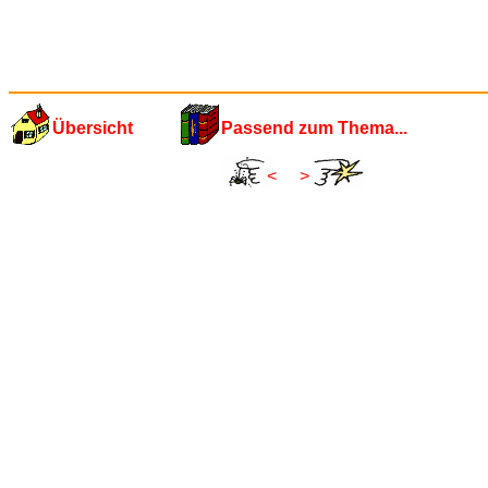
Übersicht
Passend zum Thema...
<
>