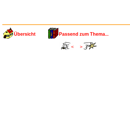
Übersicht
Passend zum Thema...
<
>