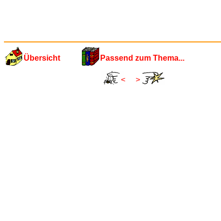
Übersicht
Passend zum Thema...
<
>