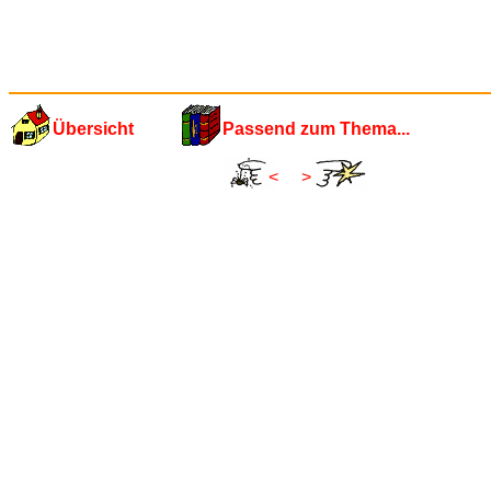
Übersicht
Passend zum Thema...
<
>