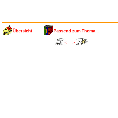
Übersicht
Passend zum Thema...
<
>