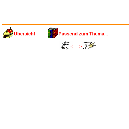
Übersicht
Passend zum Thema...
<
>