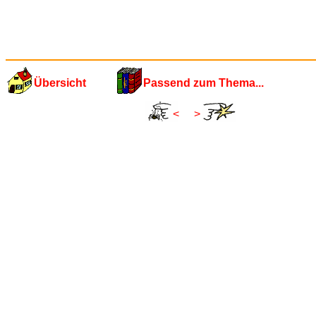
Übersicht
Passend zum Thema...
<
>