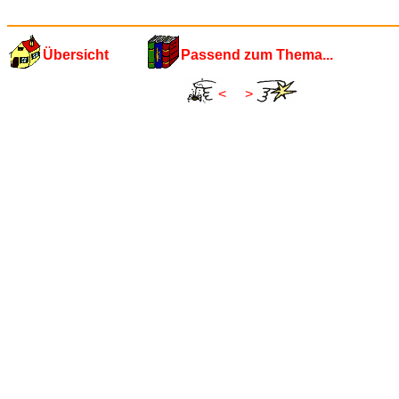
Übersicht
Passend zum Thema...
<
>