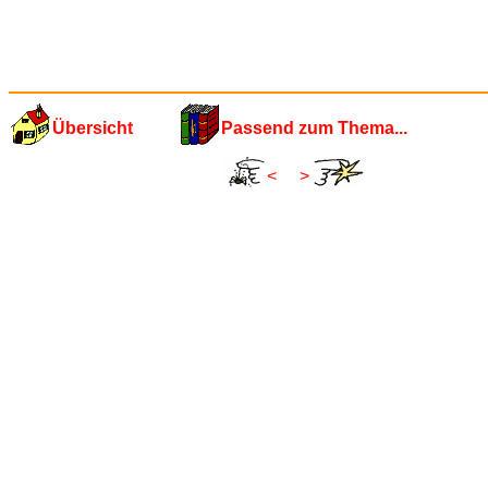
Übersicht
Passend zum Thema...
<
>