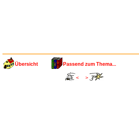
Übersicht
Passend zum Thema...
<
>