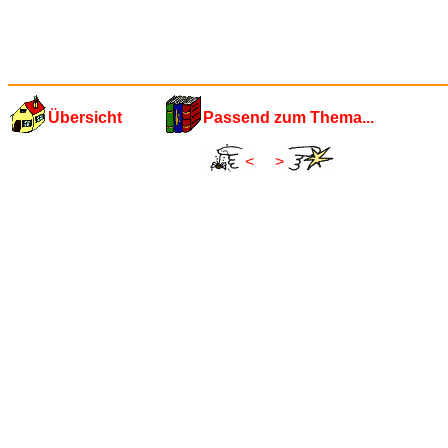
Übersicht
Passend zum Thema...
<
>