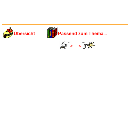
Übersicht
Passend zum Thema...
<
>