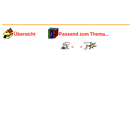
Übersicht
Passend zum Thema...
<
>