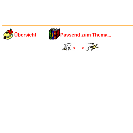
Übersicht
Passend zum Thema...
<
>