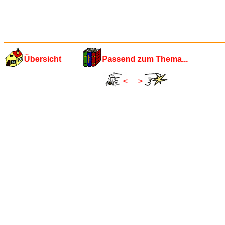
Übersicht
Passend zum Thema...
<
>