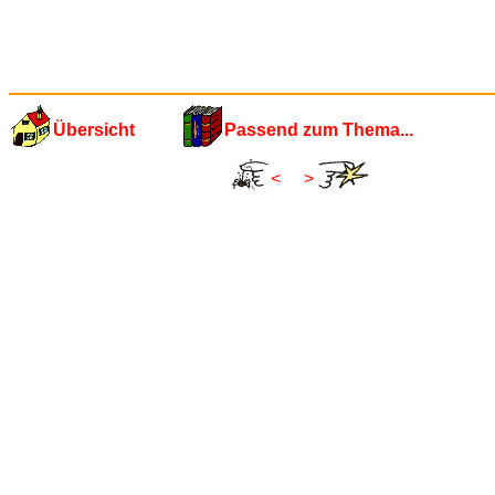
Übersicht
Passend zum Thema...
<
>