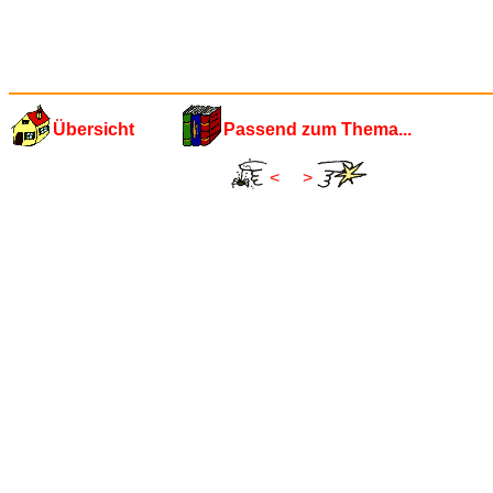
Übersicht
Passend zum Thema...
<
>