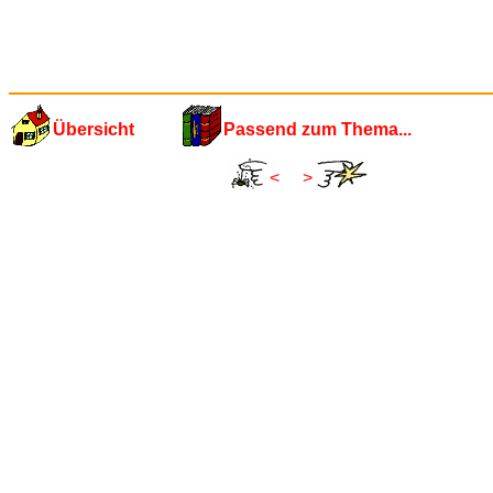
Übersicht
Passend zum Thema...
<
>