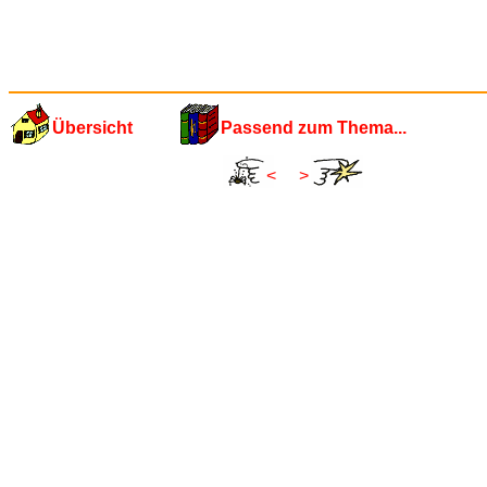
Übersicht
Passend zum Thema...
<
>