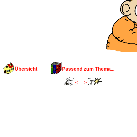
Übersicht
Passend zum Thema...
<
>