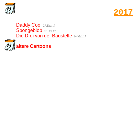
2017
Daddy Cool
27.Dez.17
Spongeblob
27.Dez.17
Die Drei von der Baustelle
14.Mai.17
ältere Cartoons