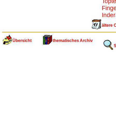
Topt
Finge
Inder
ältere 
Übersicht
thematisches Archiv
S