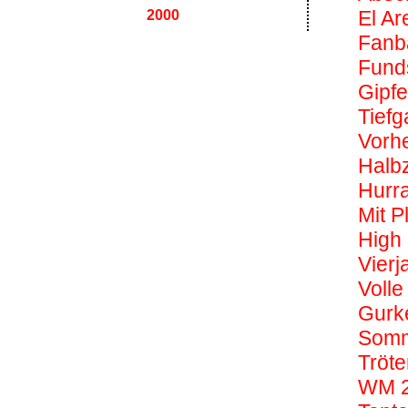
El Ar
2000
Fanb
Fund
Gipfe
Tief
Vorh
Halbz
Hurr
Mit P
High
Vierj
Volle
Gurk
Somme
Tröte
WM 