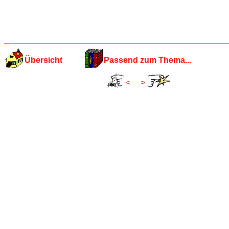
Übersicht
Passend zum Thema...
<
>