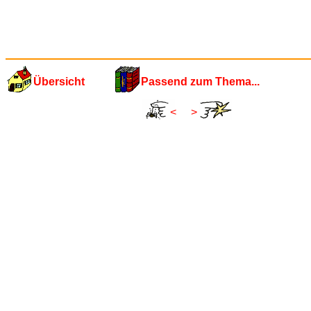
Übersicht
Passend zum Thema...
<
>