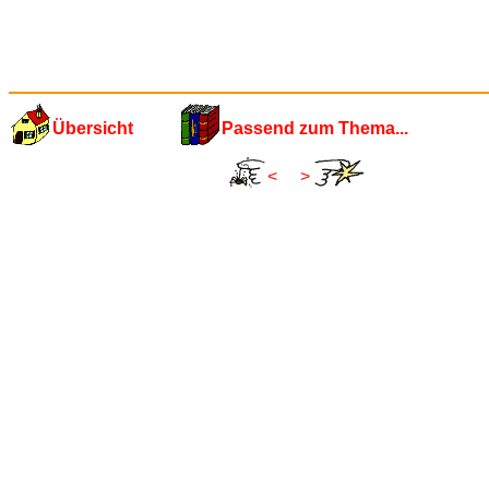
Übersicht
Passend zum Thema...
<
>