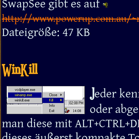
SwapSee gibt es auf
http://www.powerup.com.au/~
Dateigröße: 47 KB
WinKill
J
eder ken
oder abg
man diese mit ALT+CTRL+DEL
dieses äußerst kompakte T