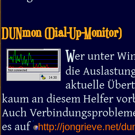
DUNmon (Dial-Up-Monitor)
W
er unter Wi
die Auslastun
aktuelle Über
kaum an diesem Helfer vorb
Auch Verbindungsprobleme 
es auf
http://jongrieve.net/d