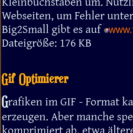
Kleinbuchstaben um. Nützlic
Webseiten, um Fehler unte
Big2Small gibt es auf
www.f
Dateigröße: 176 KB
Gif Optimierer
G
rafiken im GIF - Format k
erzeugen. Aber manche spei
komprimiert ab, etwa älter