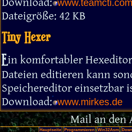
Download:
www.teamcti.com
Dateigröße: 42 KB
Tiny Hexer
E
in komfortabler Hexeditor
Dateien editieren kann son
Speichereditor einsetzbar is
Download:
www.mirkes.de
Mail an den 
Hauptseite
Programmieren
Win32Asm
Down