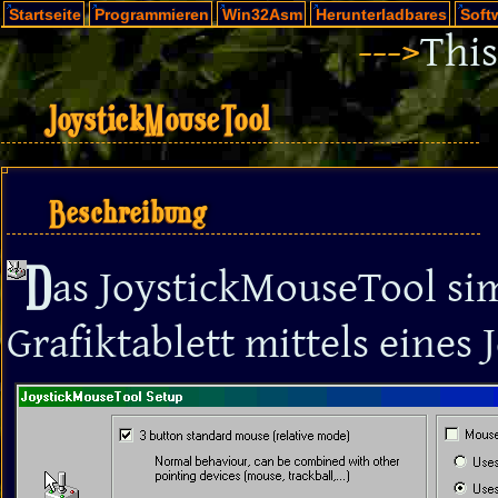
Startseite
Programmieren
Win32Asm
Herunterladbares
Soft
--->
This
JoystickMouseTool
Beschreibung
D
as JoystickMouseTool sim
Grafiktablett mittels eines J