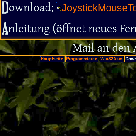
D
ownload:
JoystickMouseTo
A
nleitung (öffnet neues Fen
Mail an den 
Hauptseite
Programmieren
Win32Asm
Down